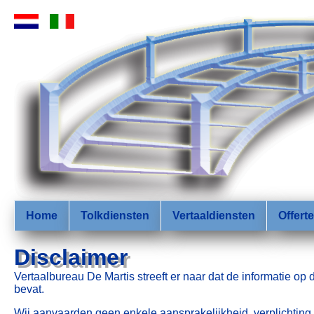
Home
Tolkdiensten
Vertaaldiensten
Offert
Disclaimer
Vertaalbureau De Martis streeft er naar dat de informatie op 
bevat.
Wij aanvaarden geen enkele aansprakelijkheid, verplichting 