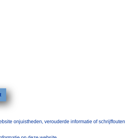
t
ebsite onjuistheden, verouderde informatie of schrijffouten
informatie op deze website.