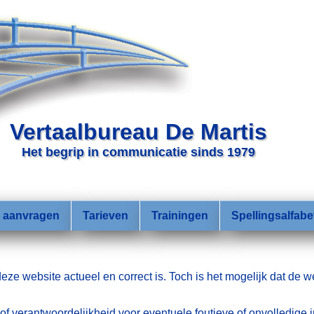
Vertaalbureau De Martis
Het begrip in communicatie sinds 1979
e aanvragen
Tarieven
Trainingen
Spellingsalfabe
deze website actueel en correct is. Toch is het mogelijk dat de w
of verantwoordelijkheid voor eventuele foutieve of onvolledige 